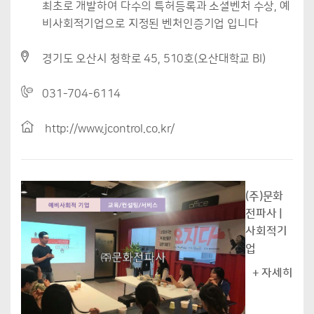
최초로 개발하여 다수의 특허등록과 소셜벤처 수상, 예
비사회적기업으로 지정된 벤처인증기업 입니다
경기도 오산시 청학로 45, 510호(오산대학교 BI)
031-704-6114
http://www.jcontrol.co.kr/
(주)문화
전파사 |
사회적기
업
+ 자세히