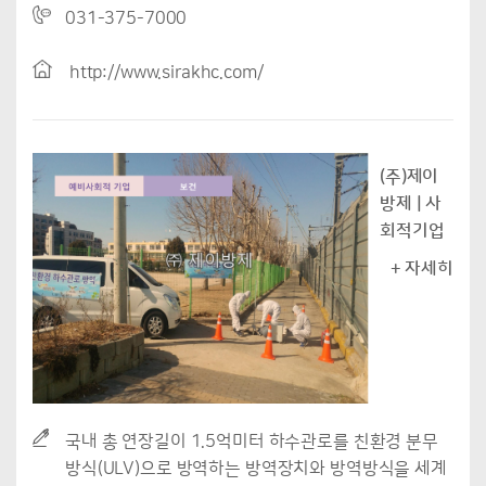
031-375-7000
http://www.sirakhc.com/
(주)제이
방제 | 사
회적기업
+ 자세히
국내 총 연장길이 1.5억미터 하수관로를 친환경 분무
방식(ULV)으로 방역하는 방역장치와 방역방식을 세계