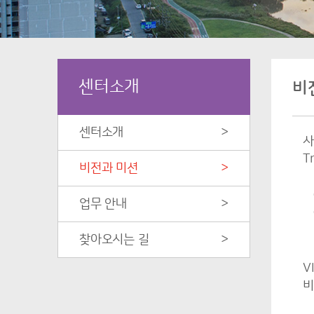
센터소개
비
센터소개
>
사
T
비전과 미션
>
업무 안내
>
찾아오시는 길
>
V
비