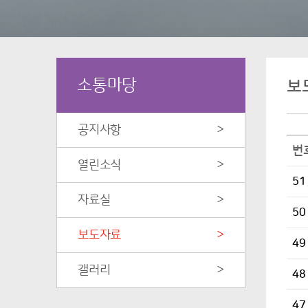
소통마당
보
공지사항
>
번
열린소식
>
51
자료실
>
50
보도자료
>
49
갤러리
>
48
47