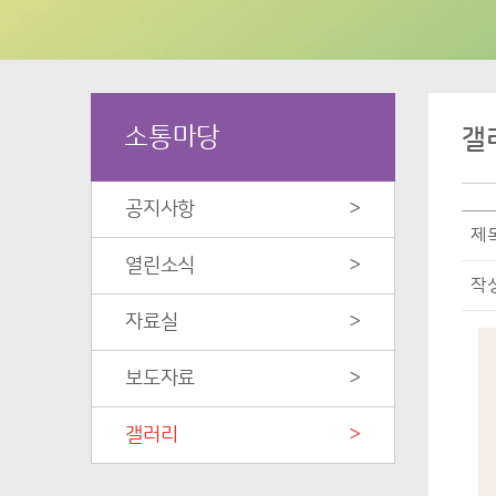
소통마당
갤
공지사항
>
제
열린소식
>
작
자료실
>
보도자료
>
갤러리
>