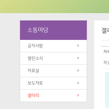
소통마당
갤
공지사항
>
제
열린소식
>
작
자료실
>
보도자료
>
갤러리
>