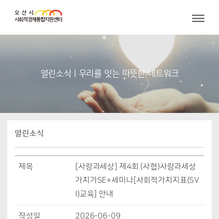
열린소식 | 우리를 잇는 따뜻한 네트워크
열린소식
제목
[사람과세상] 제4회 (사협)사람과세상
가치가SE+세미나[사회적가치지표(SV
I)교육] 안내
작성일
2026-06-09