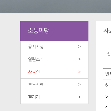
소통마당
자
공지사항
>
전
열린소식
>
자료실
>
번
보도자료
>
6
5
갤러리
>
4